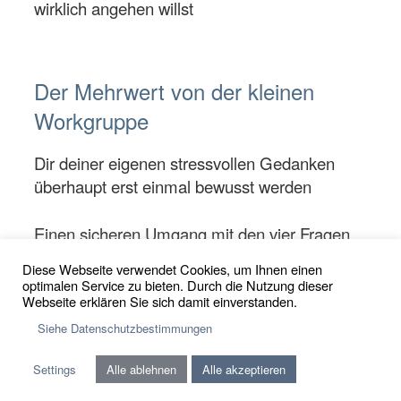
wirklich angehen willst
Der Mehrwert von der kleinen
Workgruppe
Dir deiner eigenen stressvollen Gedanken
überhaupt erst einmal bewusst werden
Einen sicheren Umgang mit den vier Fragen
und den Umkehrungen finden. Sicher allein
Diese Webseite verwendet Cookies, um Ihnen einen
und zu zweit worken können!
optimalen Service zu bieten. Durch die Nutzung dieser
Webseite erklären Sie sich damit einverstanden.
Aufräumen mit alten Geschichten,
Siehe Datenschutzbestimmungen
beispielsweise aus der Kindheit
Settings
Alle ablehnen
Alle akzeptieren
Klarheit über den eigenen Weg (Was möchte